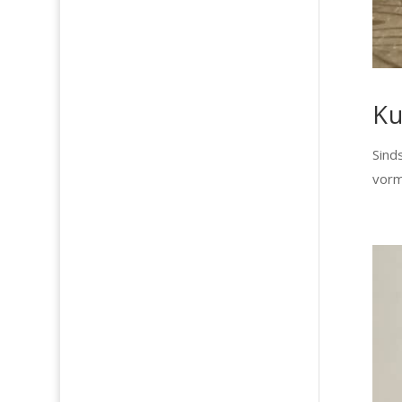
Ku
Sind
vorm