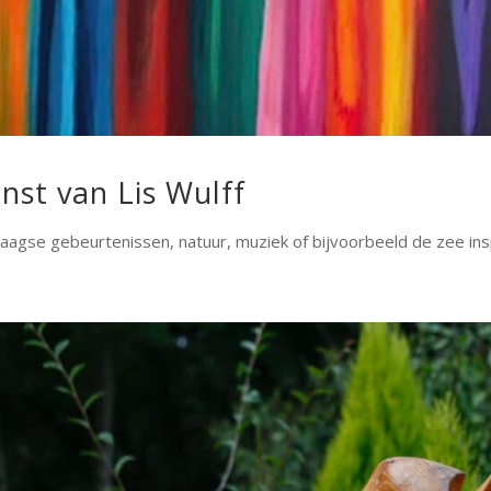
nst van Lis Wulff
daagse gebeurtenissen, natuur, muziek of bijvoorbeeld de zee ins