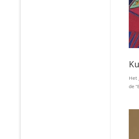
Ku
Het 
de “