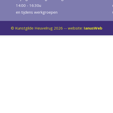
14:00 - 16:30u
en tijdens werkgroepen
© Kunstgilde Heuvelrug
2026
-- website:
IanusWeb