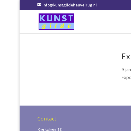
info@kunstgildeheuvelrug.nl
Ex
9 ja
Expo
Contact
Kerkplein 10