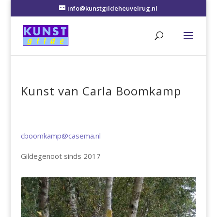
info@kunstgildeheuvelrug.nl
Kunst van Carla Boomkamp
cboomkamp@casema.nl
Gildegenoot sinds 2017